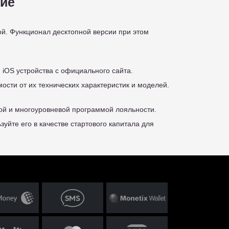
ние
ой. Функционал десктопной версии при этом
 iOS устройства c официального сайта.
сти от их технических характеристик и моделей.
ой и многоуровневой программой лояльности.
уйте его в качестве стартового капитала для