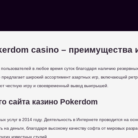
erdom casino – преимущества 
 пользователей в любое время суток благодаря наличию резервных
б предлагает широкий ассортимент азартных игр, включающий ретр
уют честную игру и своевременный вывод выигрышей.
о сайта казино Pokerdom
х услуг в 2014 году. Деятельность в Интернете проводится на о
на деньги, благодаря высокому качеству софта от мировых разрабо
других известных студий.