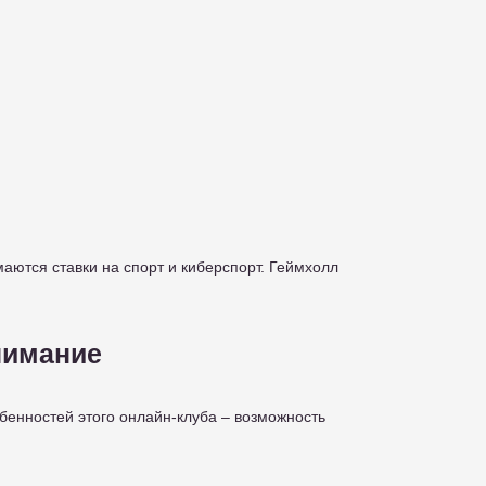
маются ставки на спорт и киберспорт. Геймхолл
нимание
бенностей этого онлайн-клуба – возможность