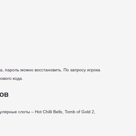
а, пароль можно восстановить. По запросу игрока
ового кода.
тов
ые слоты – Hot Chilli Bells, Tomb of Gold 2,